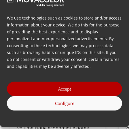
MDS
We use technologies such as cookies to store and/or access
information about your device. We do this for the purpose
of providing the best experience and to display
personalized and non-personalized advertisements. By
consenting to these technologies, we may process data
such as browsing habits or unique IDs on this site. If you
do not consent or withdraw your consent, certain features
and capabilities may be adversely affected.
Accept
Configure
MDS Volumetric Feeder
M
Une solution de dosage
U
volumétrique économique dotée
v