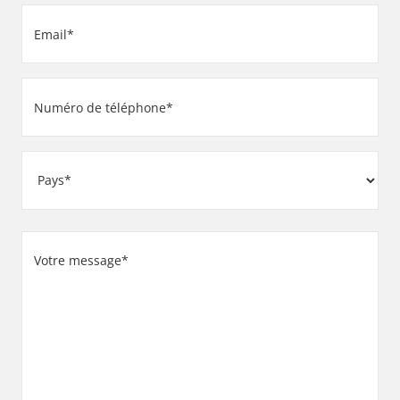
Email
(Nécessaire)
(Nécessaire)
Numéro
de
téléphone
Adresse
(Nécessaire)
Pays
Votre
message
(Nécessaire)