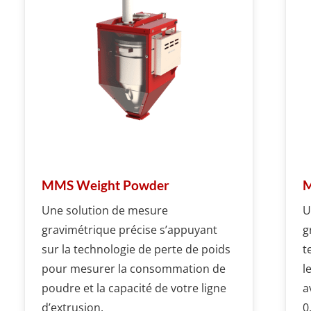
MMS Weight Powder
M
Une solution de mesure
U
gravimétrique précise s’appuyant
g
sur la technologie de perte de poids
t
pour mesurer la consommation de
l
poudre et la capacité de votre ligne
a
d’extrusion.
0