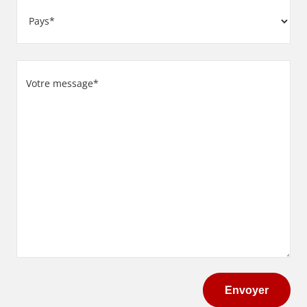
Adresse
(Nécessaire)
Pays
Votre
message
(Nécessaire)