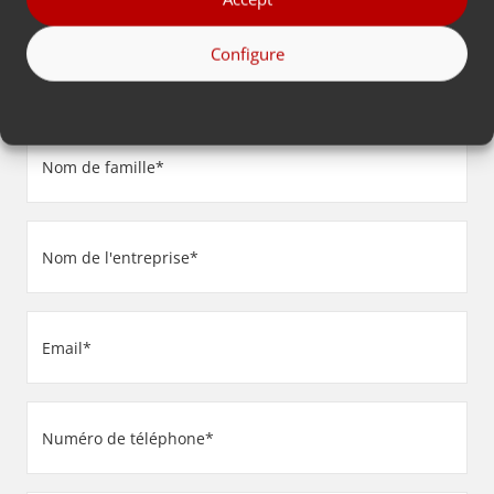
Prénom
Configure
(Nécessaire)
Nom
de
famille
Nom
(Nécessaire)
de
l'entreprise
Email
(Nécessaire)
(Nécessaire)
Numéro
de
téléphone