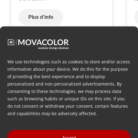
Plus d’info
Aller à tous
We use technologies such as cookies to store and/or access
information about your device. We do this for the purpose
of providing the best experience and to display
personalized and non-personalized advertisements. By
consenting to these technologies, we may process data
Vous cherchez des conseils gratuits sur
such as browsing habits or unique IDs on this site. If you
la manière de doser au mieux votre
do not consent or withdraw your consent, certain features
mélange-maître ?
and capabilities may be adversely affected.
Laissez-nous vos coordonnées ci-dessous et nous
vous répondrons dans les plus brefs délais.
Accept