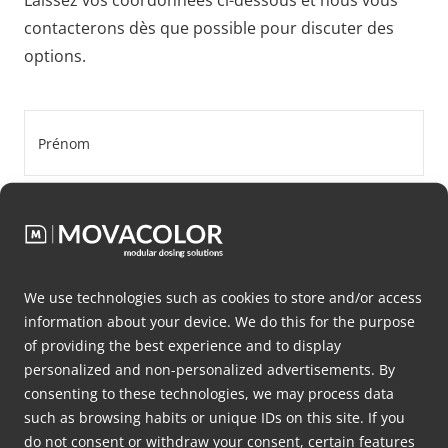
contacterons dès que possible pour discuter des
options.
First
name
*
Last
name
*
Company
We use technologies such as cookies to store and/or access
name
information about your device. We do this for the purpose
*
of providing the best experience and to display
Email
personalized and non-personalized advertisements. By
consenting to these technologies, we may process data
*
such as browsing habits or unique IDs on this site. If you
do not consent or withdraw your consent, certain features