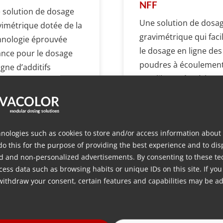
NFF
 solution de dosage
Une solution de dosa
vimétrique dotée de la
gravimétrique qui facil
hnologie éprouvée
le dosage en ligne des
ance pour le dosage
poudres à écoulemen
igne d’additifs
non libre grâce à la
ides.
technologie éprouvée
Balance.
nologies such as cookies to store and/or access information about
do this for the purpose of providing the best experience and to dis
Plus d’info
Plus d’info
d and non-personalized advertisements. By consenting to these te
ess data such as browsing habits or unique IDs on this site. If you
withdraw your consent, certain features and capabilities may be ad
Aller à tous