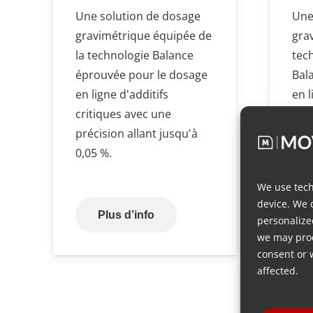
Une solution de dosage
Une
gravimétrique équipée de
gra
la technologie Balance
tec
éprouvée pour le dosage
Bal
en ligne d'additifs
en l
critiques avec une
liqu
précision allant jusqu'à
0,05 %.
We use tech
device. We 
Plus d’info
personalize
we may proc
consent or 
affected.