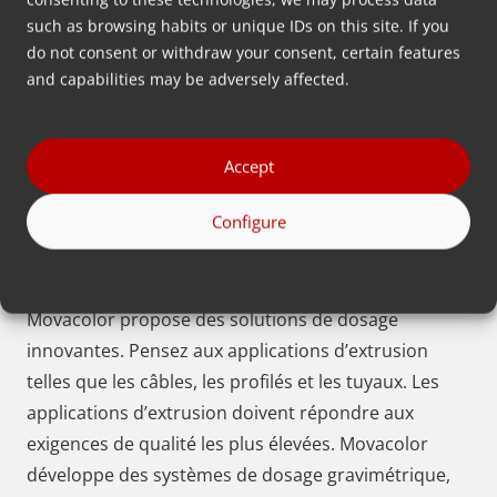
such as browsing habits or unique IDs on this site. If you
do not consent or withdraw your consent, certain features
En savoir plus
and capabilities may be adversely affected.
Accept
Applications dans le domaine de
Configure
l’extrusion
Pour tous les types d’applications d’extrusion,
Movacolor propose des solutions de dosage
innovantes. Pensez aux applications d’extrusion
telles que les câbles, les profilés et les tuyaux. Les
applications d’extrusion doivent répondre aux
exigences de qualité les plus élevées. Movacolor
développe des systèmes de dosage gravimétrique,