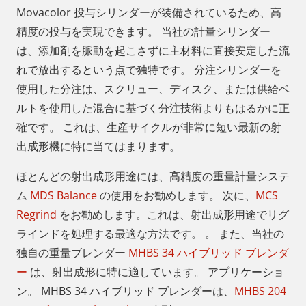
Movacolor 投与シリンダーが装備されているため、高
精度の投与を実現できます。 当社の計量シリンダー
は、添加剤を脈動を起こさずに主材料に直接安定した流
れで放出するという点で独特です。 分注シリンダーを
使用した分注は、スクリュー、ディスク、または供給ベ
ルトを使用した混合に基づく分注技術よりもはるかに正
確です。 これは、生産サイクルが非常に短い最新の射
出成形機に特に当てはまります。
ほとんどの射出成形用途には、高精度の重量計量システ
ム
MDS Balance
の使用をお勧めします。 次に、
MCS
Regrind
をお勧めします。これは、射出成形用途でリグ
ラインドを処理する最適な方法です。 。 また、当社の
独自の重量ブレンダー
MHBS 34 ハイブリッド ブレンダ
ー
は、射出成形に特に適しています。 アプリケーショ
ン。 MHBS 34 ハイブリッド ブレンダーは、
MHBS 204