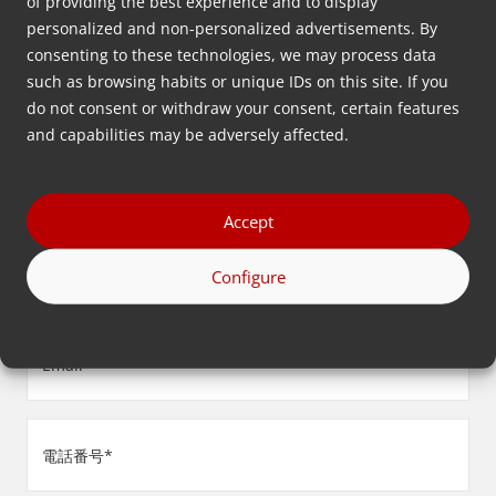
of providing the best experience and to display
下記に連絡先をご記入ください。
personalized and non-personalized advertisements. By
consenting to these technologies, we may process data
名
such as browsing habits or unique IDs on this site. If you
前
do not consent or withdraw your consent, certain features
(必
and capabilities may be adversely affected.
姓
須)
(必
Accept
須)
会
Configure
社
名
Email
(必
(必
須)
須)
電
話
番