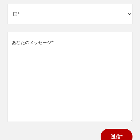
住
号
所
(必
須)
国
あ
な
た
の
メ
ッ
セ
ー
ジ
(必
須)