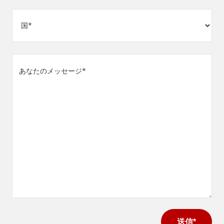
番
住
号
所
(必
須)
国
あ
な
た
の
メ
ッ
セ
ー
ジ
(必
須)