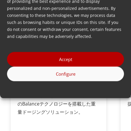
of providing the best experience and to display
personalized and non-personalized advertisements. By
consenting to these technologies, we may process data
such as browsing habits or unique IDs on this site. If you
do not consent or withdraw your consent, certain features
and capabilities may be adversely affected.
Accept
Configure
MDS Balance
M
インラインで重要な添加物を0.05%ま
での精度で投与するための、実証済み
のBalanceテクノロジーを搭載した重
量ドージングソリューション。