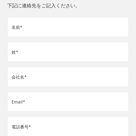
下記に連絡先をご記入ください。
名
前
(必
姓
須)
(必
須)
会
社
名
Email
(必
(必
須)
須)
電
話