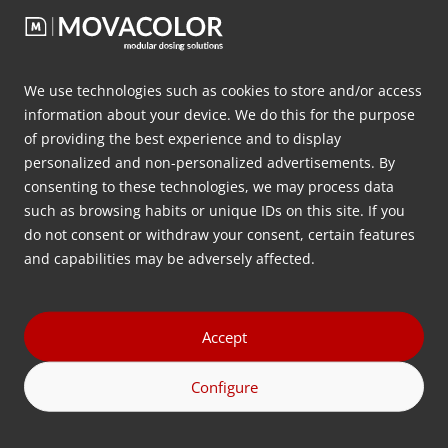
We use technologies such as cookies to store and/or access
Wilt u
gratis advies
over
information about your device. We do this for the purpose
gravimetrische
of providing the best experience and to display
personalized and non-personalized advertisements. By
doseertechnologie?
consenting to these technologies, we may process data
such as browsing habits or unique IDs on this site. If you
Laat hieronder uw contactgegevens achter en wij
do not consent or withdraw your consent, certain features
nemen zo spoedig mogelijk contact met u op.
and capabilities may be adversely affected.
Voornaam
(Vereist)
Accept
Achternaam
Configure
(Vereist)