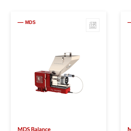
MDS
MDS Balance
M