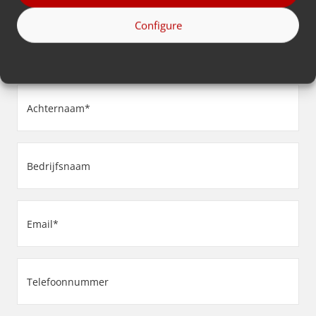
nemen zo spoedig mogelijk contact met u op.
Configure
Voornaam
(Vereist)
Achternaam
(Vereist)
Bedrijfsnaam
(Vereist)
Email
(Vereist)
Telefoonnummer
(Vereist)