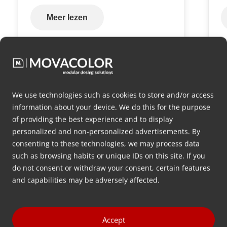
Meer lezen
Ga naar alle
We use technologies such as cookies to store and/or access
information about your device. We do this for the purpose
of providing the best experience and to display
personalized and non-personalized advertisements. By
consenting to these technologies, we may process data
Wilt u
gratis advies
over welke
such as browsing habits or unique IDs on this site. If you
doseerconfiguratie het beste
do not consent or withdraw your consent, certain features
and capabilities may be adversely affected.
is voor uw toepassing?
Laat hieronder uw contactgegevens achter en wij
Accept