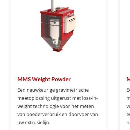
MMS Weight Powder
M
Een nauwkeurige gravimetrische
E
meetoplossing uitgerust met loss-in-
m
weight technologie voor het meten
v
van poederverbruik en doorvoer van
e
uw extrusielijn.
n