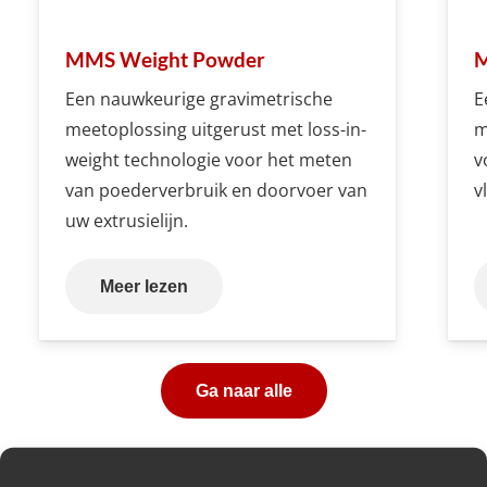
MMS Weight Powder
M
Een nauwkeurige gravimetrische
E
meetoplossing uitgerust met loss-in-
m
weight technologie voor het meten
v
van poederverbruik en doorvoer van
v
uw extrusielijn.
Meer lezen
Ga naar alle