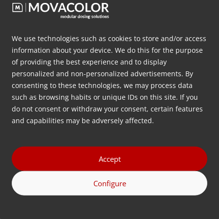
Wilt u
gratis advies
over welke
We use technologies such as cookies to store and/or access
information about your device. We do this for the purpose
doseerconfiguratie het beste
of providing the best experience and to display
is voor uw toepassing?
personalized and non-personalized advertisements. By
consenting to these technologies, we may process data
such as browsing habits or unique IDs on this site. If you
Laat hieronder uw contactgegevens achter en wij
do not consent or withdraw your consent, certain features
nemen zo spoedig mogelijk contact met u op.
and capabilities may be adversely affected.
Voornaam
(Vereist)
Accept
Achternaam
Configure
(Vereist)
Bedrijfsnaam