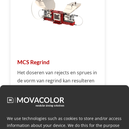
MCS Regrind
Het doseren van rejects en sprues in
de vorm van regrind kan resulteren
in het besparen van aanzienlijke
hoeveelheden kleurstof. Het geheim?
Masterbatch, poeder, vloeistof of
een ander additief en regrind
We use technologies such as cookies to store and/or access
gelijktijdig doseren.
information about your device. We do this for the purpose