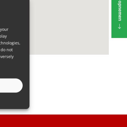
Contact opnemen
 your
play
chnologies,
 do not
versely