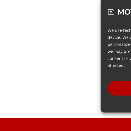
We use tech
device. We 
personalize
we may proc
consent or 
affected.