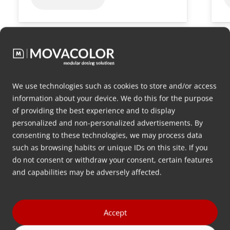
Ga naar alle
We use technologies such as cookies to store and/or access
information about your device. We do this for the purpose
of providing the best experience and to display
personalized and non-personalized advertisements. By
Op zoek naar
gratis advies
consenting to these technologies, we may process data
over hoe je je masterbatch het
such as browsing habits or unique IDs on this site. If you
do not consent or withdraw your consent, certain features
beste kunt doseren?
and capabilities may be adversely affected.
Laat hieronder uw contactgegevens achter en wij
nemen zo spoedig mogelijk contact met u op.
Accept