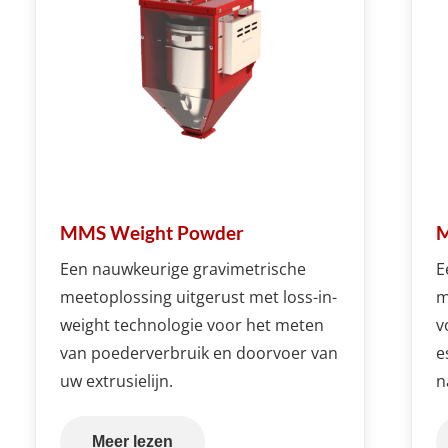
MMS Weight Powder
M
Een nauwkeurige gravimetrische
E
meetoplossing uitgerust met loss-in-
m
weight technologie voor het meten
v
van poederverbruik en doorvoer van
e
uw extrusielijn.
n
Meer lezen