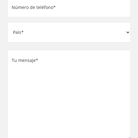
Número
de
teléfono
Dirección
(Obligatorio)
País
Su
mensaje
(Obligatorio)