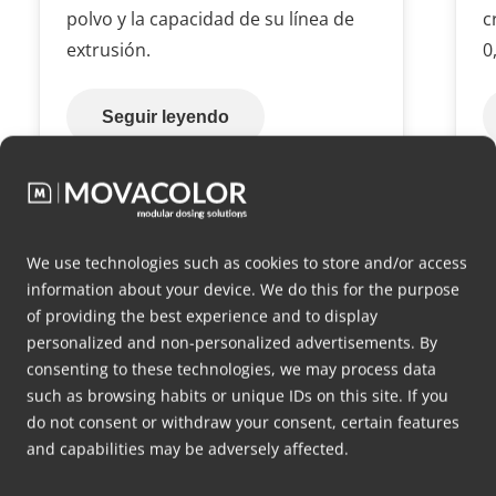
polvo y la capacidad de su línea de
c
extrusión.
0
Seguir leyendo
Ir a todos
We use technologies such as cookies to store and/or access
information about your device. We do this for the purpose
of providing the best experience and to display
personalized and non-personalized advertisements. By
consenting to these technologies, we may process data
such as browsing habits or unique IDs on this site. If you
¿Busca
consejos gratuitos
do not consent or withdraw your consent, certain features
sobre cómo dosificar mejor su
and capabilities may be adversely affected.
masterbatch?