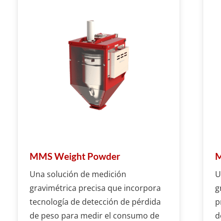
MMS Weight Powder
M
Una solución de medición
U
gravimétrica precisa que incorpora
g
tecnología de detección de pérdida
p
de peso para medir el consumo de
d