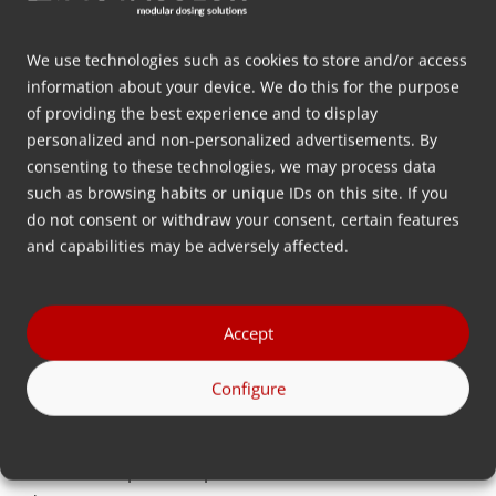
¿Quiere saber más? Contáctenos.
We use technologies such as cookies to store and/or access
information about your device. We do this for the purpose
Contacto
of providing the best experience and to display
¿Su pregunta no aparece aquí? Siéntete libre de
personalized and non-personalized advertisements. By
consenting to these technologies, we may process data
contactarnos.
such as browsing habits or unique IDs on this site. If you
do not consent or withdraw your consent, certain features
and capabilities may be adversely affected.
Contactar
Accept
Configure
Encontrar un distribuidor
Puedes chatear con nosotros a través del chatbot.
Estamos disponibles para usted de lunes a viernes