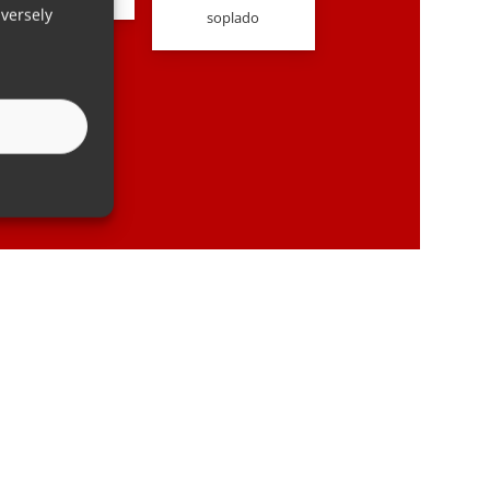
versely
soplado