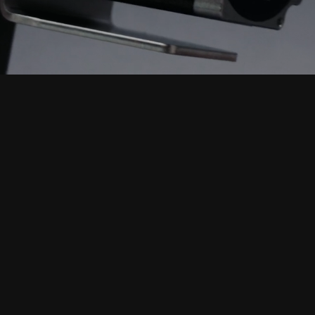
plore nuestra
ad de
ón