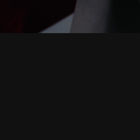
Right’: Ex
nueva unid
dosificaci
Más información