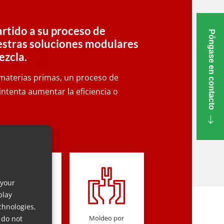
rtido a su proceso de
Póngase en contacto
stras soluciones modulares
ezcla.
materias primas, un proceso de
ntenta aumentar la eficiencia o
 your
play
chnologies,
Extrusión
Moldeo por
 do not