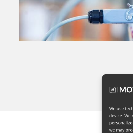
We use tech
device. We 
personalize
we may proc