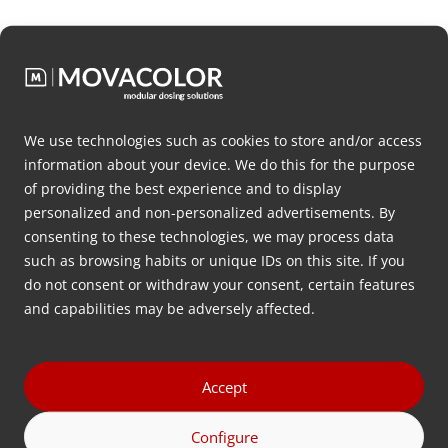
Desea
asesoramiento gratuito
We use technologies such as cookies to store and/or access
information about your device. We do this for the purpose
sobre qué configuración de
of providing the best experience and to display
dosificación es la mejor para su
personalized and non-personalized advertisements. By
aplicación?
consenting to these technologies, we may process data
such as browsing habits or unique IDs on this site. If you
do not consent or withdraw your consent, certain features
Déjenos sus datos y nos pondremos en contacto
and capabilities may be adversely affected.
con usted lo antes posible.
Nombre
Accept
(Obligatorio)
Configure