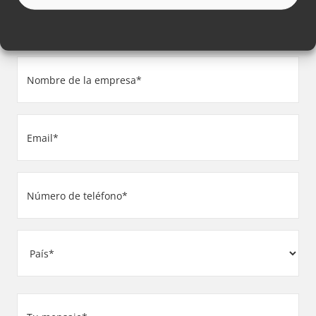
Apellido
(Obligatorio)
Nombre
de
la
Email
empresa
(Obligatorio)
(Obligatorio)
Número
de
teléfono
Dirección
(Obligatorio)
País
Su