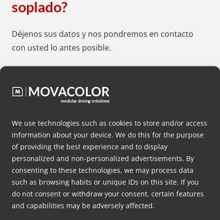
soplado?
Déjenos sus datos y nos pondremos en contacto
con usted lo antes posible.
Nombre
(Obligatorio)
Apellido
We use technologies such as cookies to store and/or access
(Obligatorio)
information about your device. We do this for the purpose
of providing the best experience and to display
Nombre
personalized and non-personalized advertisements. By
de
consenting to these technologies, we may process data
la
such as browsing habits or unique IDs on this site. If you
Email
do not consent or withdraw your consent, certain features
empresa
and capabilities may be adversely affected.
(Obligatorio)
(Obligatorio)