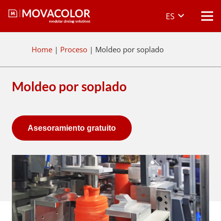
ES
Home
|
Proceso
|
Moldeo por soplado
Moldeo por soplado
Asesoramiento gratuito