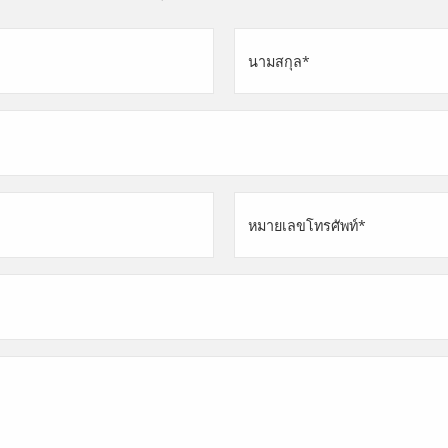
นามสกุล
(Required)
หมายเลข
โทรศัพท์
(Required)