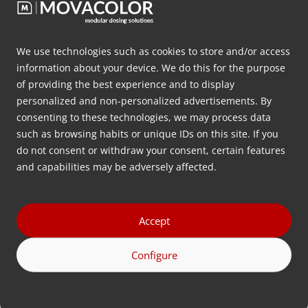
บกราวิเมตริก ออพโตเมตริก และปริมาตรที่ทนทาน
คุณภาพสูง
ระบบการเติม
ที่เราพัฒนาและทำการตลาดกับผู้
We use technologies such as cookies to store and/or access
ผลิตพลาสติกทั้งหมด ทั่วโลกในแต่ละวัน นั่นคือเหตุผลว่า
information about your device. We do this for the purpose
ทำไมเราจึงเสนอมาตรฐานการรับประกันห้าปีสำหรับชิ้น
of providing the best experience and to display
ส่วนไม่สึกหรอของระบบจ่ายสารเคมีของ Movacolor
personalized and non-personalized advertisements. By
ทั้งหมดให้กับผู้ผลิตพลาสติกทั่วโลก
consenting to these technologies, we may process data
such as browsing habits or unique IDs on this site. If you
เครือข่ายการจัดจำหน่ายทั่วโลก
do not consent or withdraw your consent, certain features
and capabilities may be adversely affected.
Movacolor มีเครือข่ายทั่วโลก
ผู้จัดจำหน่าย
มากกว่า 70
ราย ซึ่งมีประสบการณ์อย่างกว้างขวางในด้านการฉีดขึ้นรูป
และการอัดขึ้นรูป ผู้จัดจำหน่ายแต่ละรายมีความเชี่ยวชาญ
Accept
ในการใช้งานระบบจ่ายสาร Movacolor และข้อกำหนดใน
การจ่ายสารของผู้ผลิตพลาสติก ไม่ว่าพวกเขาจะใช้มาสเต
Configure
อร์แบทช์ ผง การบดซ้ำ หรือของเหลว ผู้จัดจำหน่ายของเรา
สามารถวางใจในความเชี่ยวชาญของวิศวกรของ