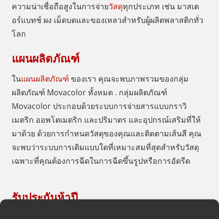
ความน่าเชื่อถือสูงในการจ่าย
วัสดุ
ทุกประเภท เช่น มาสเต
อร์แบทช์ ผง เม็ดบดและของเหลวสำหรับผู้ผลิตพลาสติกทั่ว
โลก
แผนผลิตภัณฑ์
ใน
แผนผลิตภัณฑ์
ของเรา คุณจะพบภาพรวมของกลุ่ม
ผลิตภัณฑ์ Movacolor ทั้งหมด . กลุ่มผลิตภัณฑ์
Movacolor ประกอบด้วยระบบการจ่ายสารแบบกราวิ
เมตริก ออพโตเมตริก และปริมาตร และอุปกรณ์เสริมที่ให้
มาด้วย ด้วยการกำหนดวัสดุของคุณและติดตามเส้นสี คุณ
จะพบว่าระบบการเติมแบบใดที่เหมาะสมที่สุดสำหรับวัสดุ
เฉพาะที่คุณต้องการฉีดในการฉีดขึ้นรูปหรือการอัดรีด
รับประกันห้าปี
พวกเราในฐานะ Movacolor ภูมิใจในระบบการจ่ายสารแบ