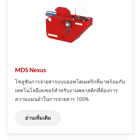
MDS Nexus
โซลูชันการจ่ายสารแบบออพโตเมตริกที่มาพร้อมกับ
เทคโนโลยีเลเซอร์สำหรับงานพลาสติกที่ต้องการ
ความแม่นยำในการจ่ายสาร 100%
อ่านเพิ่มเติม