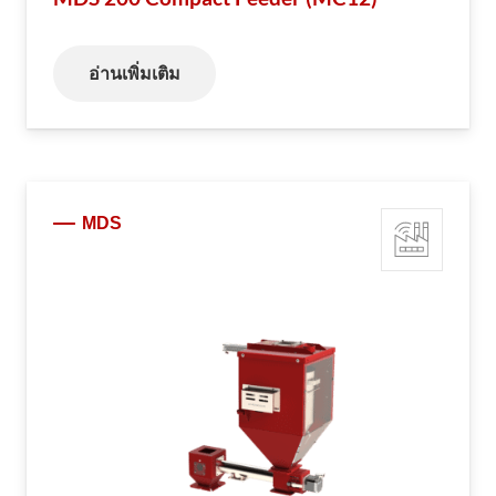
อ่านเพิ่มเติม
MDS