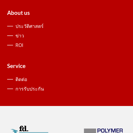
About us
ประวัติศาสตร์
ข่าว
ROI
Service
ติดต่อ
การรับประกัน