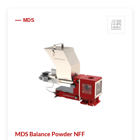
MDS
MDS Balance Powder NFF