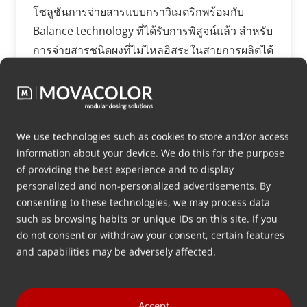
โซลูชันการจ่ายสารแบบกราวิเมตริกพร้อมกับ
Balance technology ที่ได้รับการพิสูจน์แล้ว สำหรับ
การจ่ายสารชนิดผงที่ไม่ไหลอิสระในสายการผลิตได้
อย่างง่ายดาย
อ่านเพิ่มเติม
We use technologies such as cookies to store and/or access
information about your device. We do this for the purpose
of providing the best experience and to display
personalized and non-personalized advertisements. By
consenting to these technologies, we may process data
MDS
such as browsing habits or unique IDs on this site. If you
do not consent or withdraw your consent, certain features
and capabilities may be adversely affected.
Accept