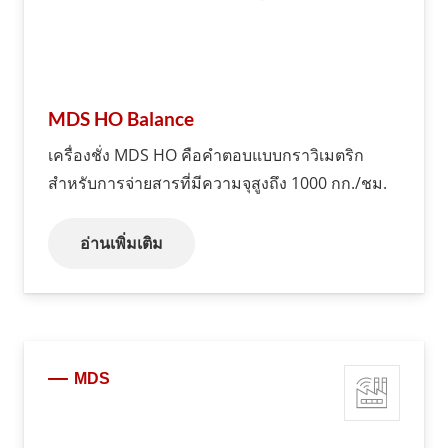
MDS HO Balance
เครื่องชั่ง MDS HO คือคำตอบแบบกราวิเมตริก
สำหรับการจ่ายสารที่มีความจุสูงถึง 1000 กก./ชม.
อ่านเพิ่มเติม
MDS