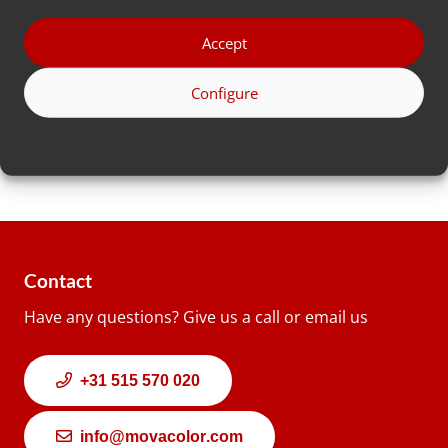
*
ที่
Accept
อยู่
Configure
Country
Contact
Have any questions? Give us a call or email us
+31 515 570 020
info@movacolor.com