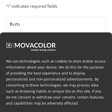
"
" indicates required fields
*
ชื่อ
จริง
*
นามสกุล
*
ชื่อ
We use technologies such as cookies to store and/or access
บริษัท
information about your device. We do this for the purpose
of providing the best experience and to display
*
personalized and non-personalized advertisements. By
Email
consenting to these technologies, we may process data
*
such as browsing habits or unique IDs on this site. If you
do not consent or withdraw your consent, certain features
หมายเลข
and capabilities may be adversely affected.
โทรศัพท์