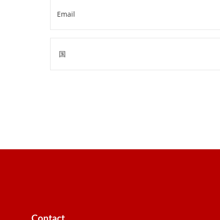
Email
*
*
住
所
国
Contact