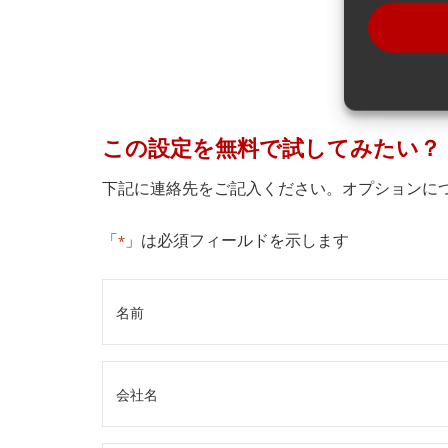
この設定を無料で試してみたい？
下記に連絡先をご記入ください。オプションに
「
」は必須フィールドを示します
*
名
前
*
会
社
名