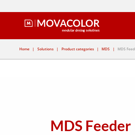
Home
|
Solutions
|
Product categories
|
MDS
|
MDS Feed
MDS Feeder