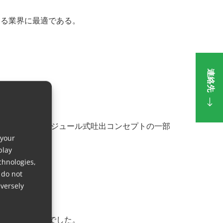
める業界に最適である。
連絡先
だき、当社のモジュール式吐出コンセプトの一部
 your
さい。
play
chnologies,
 do not
versely
見つかりませんでした。