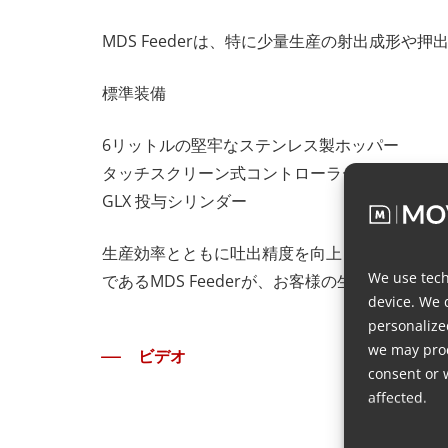
MDS Feederは、特に少量生産の射出成形
標準装備
6リットルの堅牢なステンレス製ホッパー
タッチスクリーン式コントローラー
GLX 投与シリンダー
生産効率とともに吐出精度を向上させる準備は
We use tech
であるMDS Feederが、お客様の生産工程
device. We 
personalize
we may proc
ビデオ
consent or 
affected.