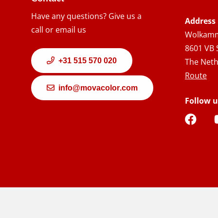
Have any questions? Give us a
Address
call or email us
Wolkamm
8601 VB 
+31 515 570 020
The Neth
Route
info@movacolor.com
Follow u