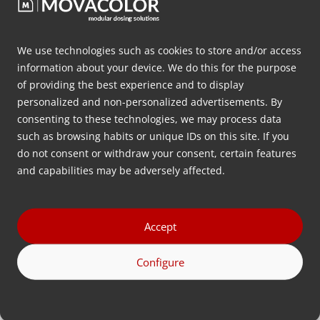
We use technologies such as cookies to store and/or access
information about your device. We do this for the purpose
どの投与構成がお客様のアプ
of providing the best experience and to display
personalized and non-personalized advertisements. By
リケーションに最適か、
無料
consenting to these technologies, we may process data
アドバイス
をご希望か？
such as browsing habits or unique IDs on this site. If you
do not consent or withdraw your consent, certain features
and capabilities may be adversely affected.
下記に連絡先をご記入ください。
名
Accept
前
(必
Configure
姓
須)
(必
須)