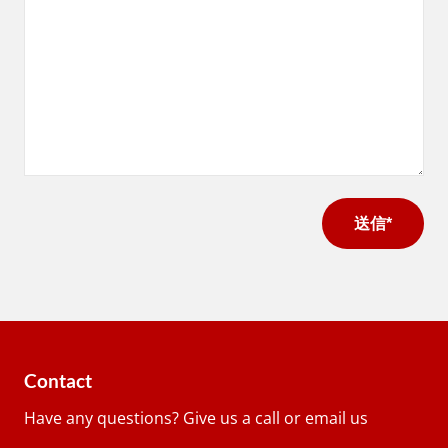
メ
ッ
セ
ー
ジ
(必
須)
Contact
Have any questions? Give us a call or email us