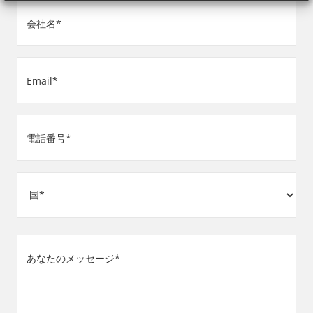
会
社
名
Email
(必
(必
須)
須)
電
話
番
住
号
所
(必
須)
国
あ
な
た
の