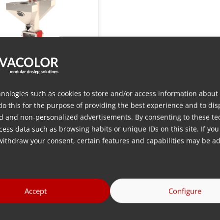
nologies such as cookies to store and/or access information about
do this for the purpose of providing the best experience and to dis
d and non-personalized advertisements. By consenting to these te
 Blender 20-series
ess data such as browsing habits or unique IDs on this site. If you
な低嵩密度原料を効率
withdraw your consent, certain features and capabilities may be ad
処理するゲイン・イ
ウェイト・テクノロジ
搭載した重量式ブレン
Accept
Configure
ング・ソリューション