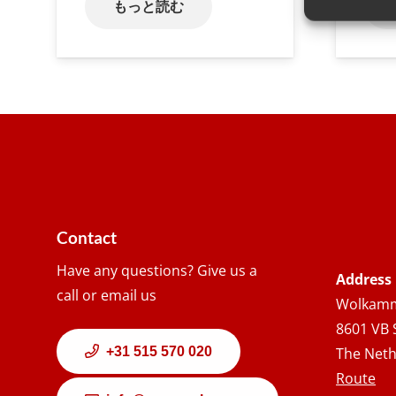
もっと読む
Contact
Have any questions? Give us a
Address
call or email us
Wolkamm
8601 VB 
+31 515 570 020
The Neth
Route