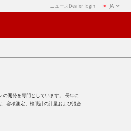
ニュース
Dealer login
JA
ョンの開発を専門としています。 長年に
定、容積測定、検眼計の計量および混合