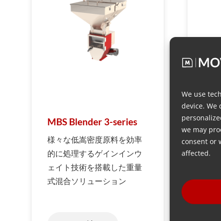
We use tech
device. We 
personalize
MBS Blender 3-series
MBS
we may proc
様々な低嵩密度原料を効率
様々
consent or 
的に処理するゲインインウ
的に
affected.
ェイト技術を搭載した重量
ン・
式混合ソリューション
ーを
ディ