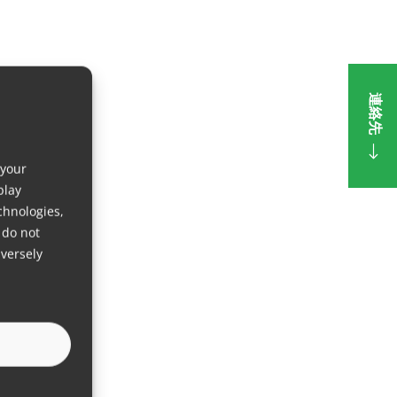
連絡先
 your
play
chnologies,
 do not
versely