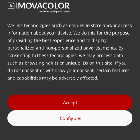
We use technologies such as cookies to store and/or access
information about your device. We do this for the purpose
MBS Blender 20-series
of providing the best experience and to display
personalized and non-personalized advertisements. By
重力混合解决方案配备增重技术，可高效处理各种
consenting to these technologies, we may process data
低松散密度材料。
such as browsing habits or unique IDs on this site. If you
do not consent or withdraw your consent, certain features
更多信息
and capabilities may be adversely affected.
Accept
Configure
联系我们
有任何问题？请致电或发送电子邮件给我们