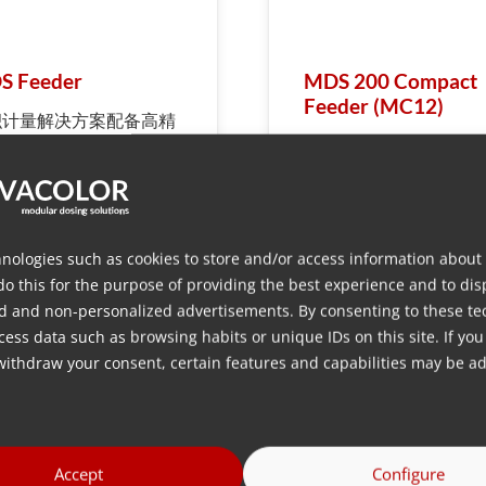
S Feeder
MDS 200 Compact
Feeder (MC12)
积计量解决方案配备高精
计量筒，可减少人工劳
，提高生产效率。
nologies such as cookies to store and/or access information about
do this for the purpose of providing the best experience and to dis
更多信息
更多信息
d and non-personalized advertisements. By consenting to these te
ess data such as browsing habits or unique IDs on this site. If you
withdraw your consent, certain features and capabilities may be ad
转到全部
Accept
Configure