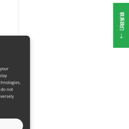
联系我们
 your
play
chnologies,
 do not
versely