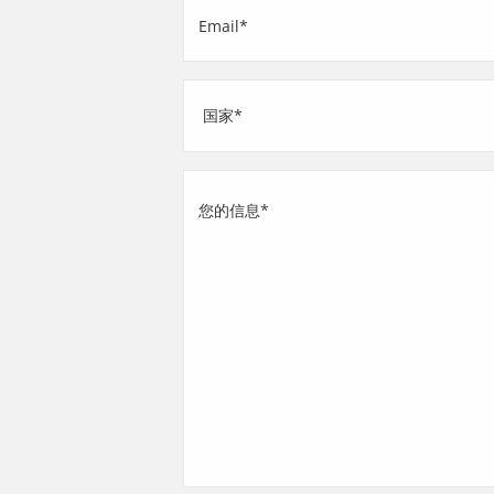
Email
称
(Required)
(Required)
地
址
国
您
家
的
信
息
(Required)