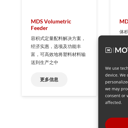
MDS Volumetric
MD
Feeder
体
容积式定量配料解决方案，
度
经济实惠，选项及功能丰
动
富，可高效地将塑料材料输
送到生产之中
We use tech
device. We 
更多信息
personalize
we may proc
consent or 
affected.