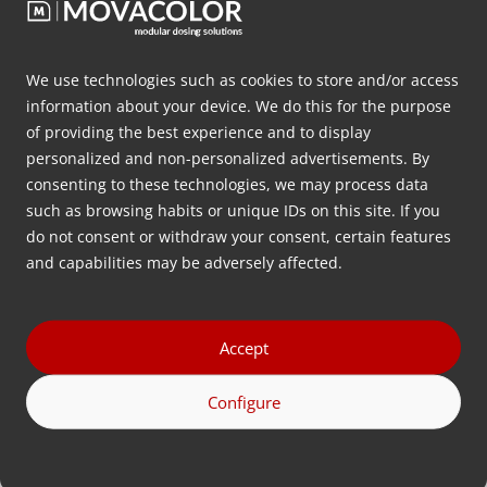
Möchten Sie eine
kostenlose
Beratung
zur volumetrischen
We use technologies such as cookies to store and/or access
information about your device. We do this for the purpose
Dosiertechnik?
of providing the best experience and to display
personalized and non-personalized advertisements. By
Hinterlassen Sie unten Ihre Kontaktdaten und wir
consenting to these technologies, we may process data
werden uns so schnell wie möglich bei Ihnen melden.
such as browsing habits or unique IDs on this site. If you
do not consent or withdraw your consent, certain features
and capabilities may be adversely affected.
Vorname
(erforderlich)
Accept
Nachname
(erforderlich)
Configure
Firmenname
(erforderlich)