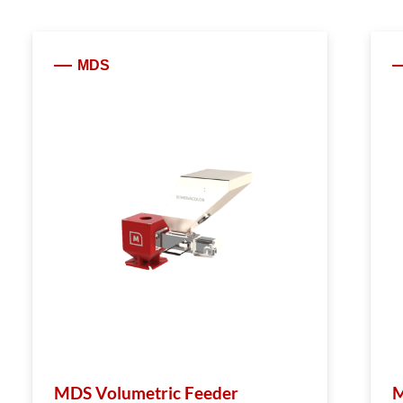
MDS
MDS Volumetric Feeder
M