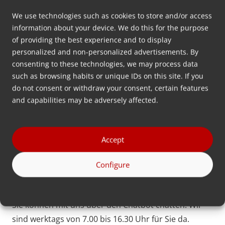
Möchten Sie mehr erfahren? Nehmen Sie
Kontakt mit uns auf
We use technologies such as cookies to store and/or access
information about your device. We do this for the purpose
of providing the best experience and to display
Kontakt
personalized and non-personalized advertisements. By
consenting to these technologies, we may process data
Ist Ihre Frage hier nicht aufgeführt? Dann
such as browsing habits or unique IDs on this site. If you
kontaktieren Sie uns bitte.
do not consent or withdraw your consent, certain features
and capabilities may be adversely affected.
Zum Kontakt
Accept
Configure
Händler finden
Sie können mit uns über den Chatbot chatten. Wir
sind werktags von 7.00 bis 16.30 Uhr für Sie da.