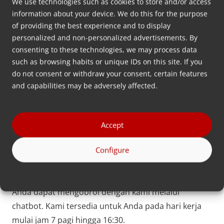
Ingin tahu lebih banyak? Hubungi kami.
We use technologies such as cookies to store and/or access
information about your device. We do this for the purpose
of providing the best experience and to display
Kontak
personalized and non-personalized advertisements. By
consenting to these technologies, we may process data
Apakah pertanyaan Anda tidak tercantum di sini?
such as browsing habits or unique IDs on this site. If you
Jangan ragu untuk menghubungi kami.
do not consent or withdraw your consent, certain features
and capabilities may be adversely affected.
Menghubungi
Accept
Configure
Temukan distributornya
Anda dapat mengobrol dengan kami melalui
chatbot. Kami tersedia untuk Anda pada hari kerja
mulai jam 7 pagi hingga 16:30.