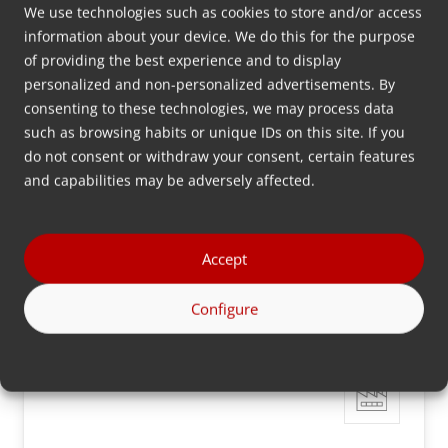
We use technologies such as cookies to store and/or access
information about your device. We do this for the purpose
of providing the best experience and to display
personalized and non-personalized advertisements. By
MDS Balance Liquid
consenting to these technologies, we may process data
Solusi dosing gravimetri yang dilengkapi
such as browsing habits or unique IDs on this site. If you
dengan teknologi Balance yang telah terbukti
do not consent or withdraw your consent, certain features
and capabilities may be adversely affected.
untuk aditif cair dosing in-line.
Info lebih lanjut
Accept
Configure
MDS