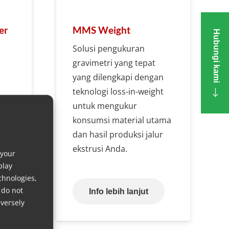
er
MMS Weight
Hubungi kami
Solusi pengukuran
gravimetri yang tepat
yang dilengkapi dengan
teknologi loss-in-weight
g
untuk mengukur
konsumsi material utama
ng
dan hasil produksi jalur
ekstrusi Anda.
 your
play
chnologies,
 do not
Info lebih lanjut
versely