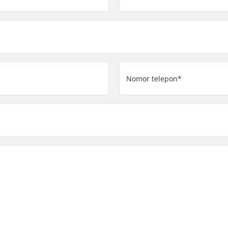
(Required)
Nomor
telepon
(Required)