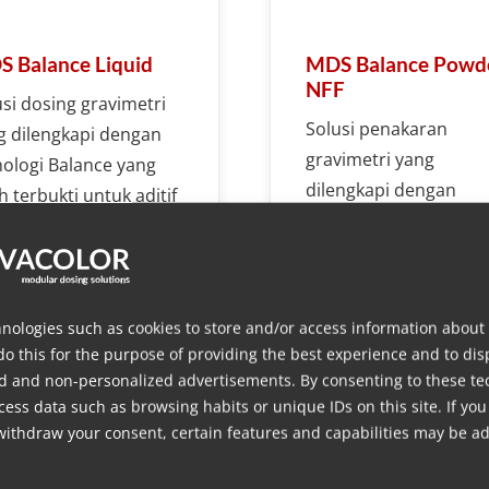
 Balance Liquid
MDS Balance Powd
NFF
usi dosing gravimetri
Solusi penakaran
g dilengkapi dengan
gravimetri yang
nologi Balance yang
dilengkapi dengan
h terbukti untuk aditif
teknologi Balance yan
 dosing in-line.
telah terbukti untuk
penakaran serbuk ya
tidak mengalir bebas
nologies such as cookies to store and/or access information about
dengan mudah.
do this for the purpose of providing the best experience and to dis
d and non-personalized advertisements. By consenting to these te
ess data such as browsing habits or unique IDs on this site. If you
Info lebih lanjut
Info lebih lanjut
withdraw your consent, certain features and capabilities may be ad