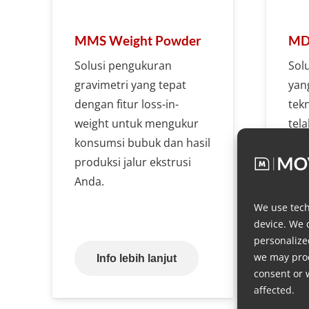
MMS Weight Powder
MDS
Solusi pengukuran
Sol
gravimetri yang tepat
yan
dengan fitur loss-in-
tek
weight untuk mengukur
tela
konsumsi bubuk dan hasil
cair
produksi jalur ekstrusi
Anda.
We use tech
device. We 
personalize
we may proc
Info lebih lanjut
consent or 
affected.