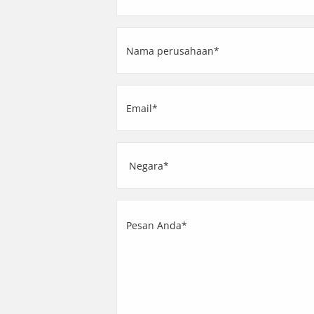
(Required)
Nama
perusahaan
(Required)
Email
(Required)
Alamat
Country
Pesan
Anda
(Required)