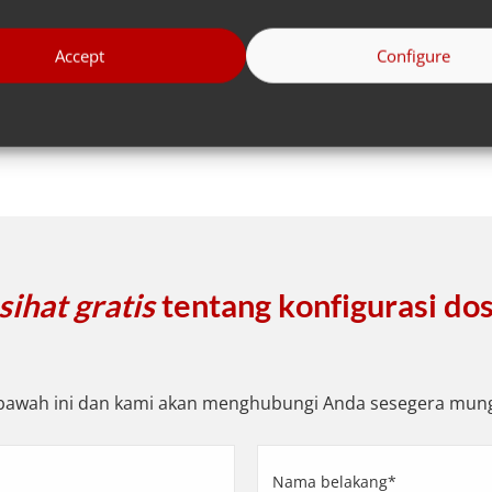
Pergi ke semua
Accept
Configure
sihat gratis
tentang konfigurasi do
i bawah ini dan kami akan menghubungi Anda sesegera mung
Nama
belakang