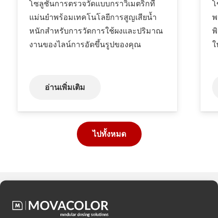
โซลูชันการตรวจวัดแบบกราวิเมตริกที่
โ
แม่นยำพร้อมเทคโนโลยีการสูญเสียน้ำ
พ
หนักสำหรับการวัดการใช้ผงและปริมาณ
พ
งานของไลน์การอัดขึ้นรูปของคุณ
ใ
อ่านเพิ่มเติม
ไปทั้งหมด
คุณต้องการ
คำแนะนำฟรี
ว่าการ