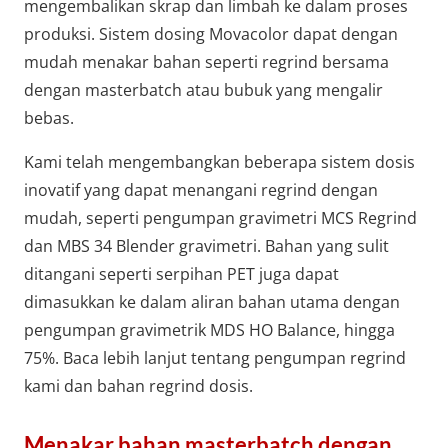
mengembalikan skrap dan limbah ke dalam proses
produksi. Sistem dosing Movacolor dapat dengan
mudah menakar bahan seperti regrind bersama
dengan masterbatch atau bubuk yang mengalir
bebas.
Kami telah mengembangkan beberapa sistem dosis
inovatif yang dapat menangani regrind dengan
mudah, seperti pengumpan gravimetri MCS Regrind
dan MBS 34 Blender gravimetri. Bahan yang sulit
ditangani seperti serpihan PET juga dapat
dimasukkan ke dalam aliran bahan utama dengan
pengumpan gravimetrik MDS HO Balance, hingga
75%. Baca lebih lanjut tentang pengumpan regrind
kami dan bahan regrind dosis.
Menakar bahan masterbatch dengan