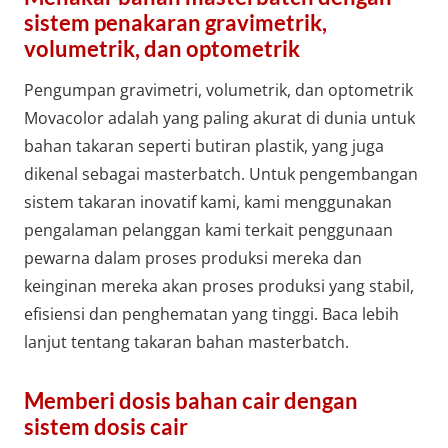
sistem penakaran gravimetrik,
volumetrik, dan optometrik
Pengumpan gravimetri, volumetrik, dan optometrik
Movacolor adalah yang paling akurat di dunia untuk
bahan takaran seperti butiran plastik, yang juga
dikenal sebagai masterbatch. Untuk pengembangan
sistem takaran inovatif kami, kami menggunakan
pengalaman pelanggan kami terkait penggunaan
pewarna dalam proses produksi mereka dan
keinginan mereka akan proses produksi yang stabil,
efisiensi dan penghematan yang tinggi. Baca lebih
lanjut tentang takaran bahan masterbatch.
Memberi dosis bahan cair dengan
sistem dosis cair