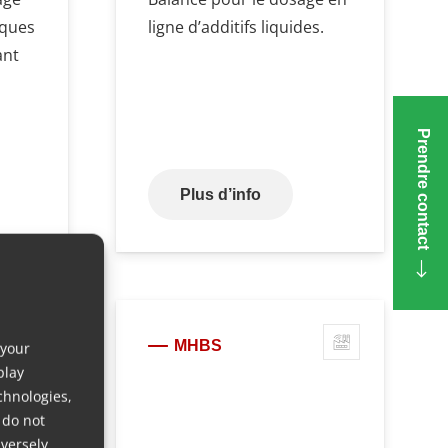
iques
ligne d’additifs liquides.
ant
Prendre contact
Plus d’info
MHBS
 your
play
chnologies,
 do not
versely