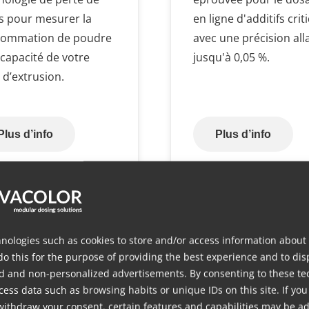
s pour mesurer la
en ligne d'additifs crit
ommation de poudre
avec une précision all
a capacité de votre
jusqu'à 0,05 %.
 d’extrusion.
Plus d’info
Plus d’info
MDS
MDS
nologies such as cookies to store and/or access information about
do this for the purpose of providing the best experience and to dis
d and non-personalized advertisements. By consenting to these te
ess data such as browsing habits or unique IDs on this site. If you
withdraw your consent, certain features and capabilities may be ad