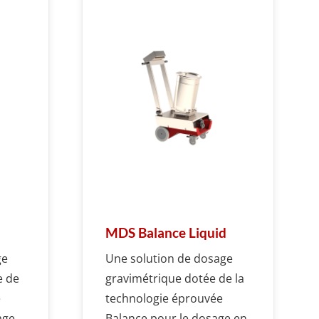
MDS Balance Liquid
ge
Une solution de dosage
e de
gravimétrique dotée de la
e
technologie éprouvée
age
Balance pour le dosage en