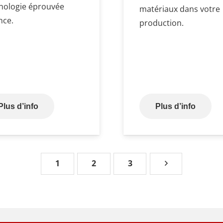
nologie éprouvée
matériaux dans votre
nce.
production.
Plus d’info
Plus d’info
1
2
3