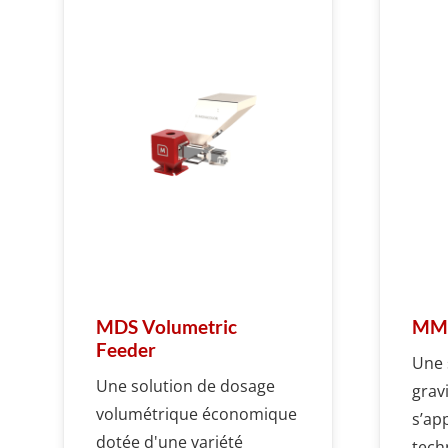
MDS Volumetric
MMS
Feeder
Une 
Une solution de dosage
grav
volumétrique économique
s’ap
dotée d'une variété
tech