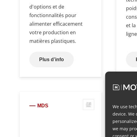
d'options et de
poid
fonctionnalités pour
cons
alimenter efficacement
et l
votre production en
ligne
matières plastiques.
Plus d’info
MDS
We use tech
device. We 
personalize
we may proc
consent or 