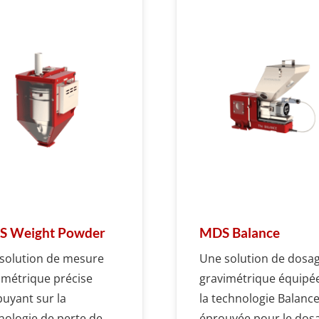
 Weight Powder
MDS Balance
solution de mesure
Une solution de dosa
imétrique précise
gravimétrique équipé
puyant sur la
la technologie Balanc
nologie de perte de
éprouvée pour le dos