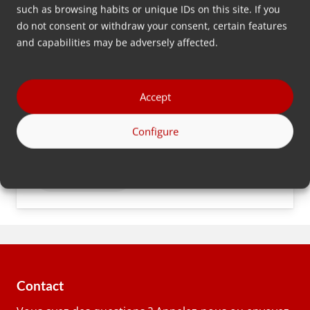
MHBS Hybrid Blender série 20
such as browsing habits or unique IDs on this site. If you
do not consent or withdraw your consent, certain features
Le meilleur des deux mondes - Une solution
and capabilities may be adversely affected.
gravimétrique qui combine le mélange et le
dosage pour une production rapide de lots
tout en assurant une précision et une
Accept
traçabilité optimales en alimentant les additifs
Configure
critiques en ligne.
Plus d’info
Contact