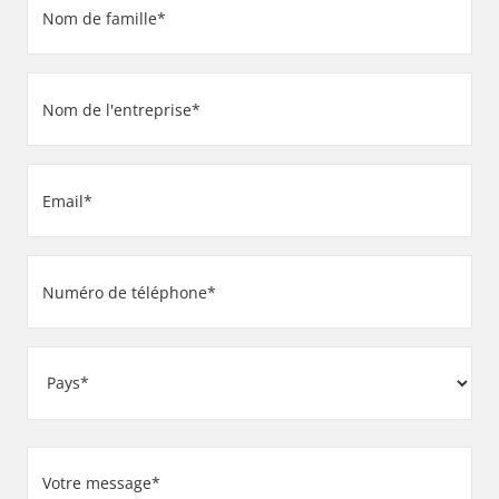
de
famille
Nom
(Nécessaire)
de
l'entreprise
Email
(Nécessaire)
(Nécessaire)
Numéro
de
téléphone
Adresse
(Nécessaire)
Pays
Votre
message