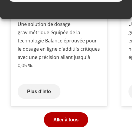
MDS Balance
M
Une solution de dosage
U
gravimétrique équipée de la
g
technologie Balance éprouvée pour
e
le dosage en ligne d'additifs critiques
n
avec une précision allant jusqu'à
é
0,05 %.
Plus d’info
Aller à tous