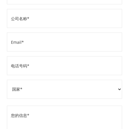
(Required)
公
司
名
Email
称
(Required)
(Required)
电
话
号
地
码
址
(Required)
国
您
家
的
信