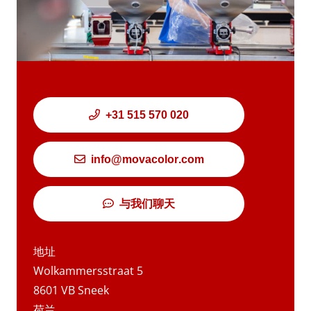
+31 515 570 020
info@movacolor.com
与我们聊天
地址
Wolkammersstraat 5
8601 VB Sneek
荷兰