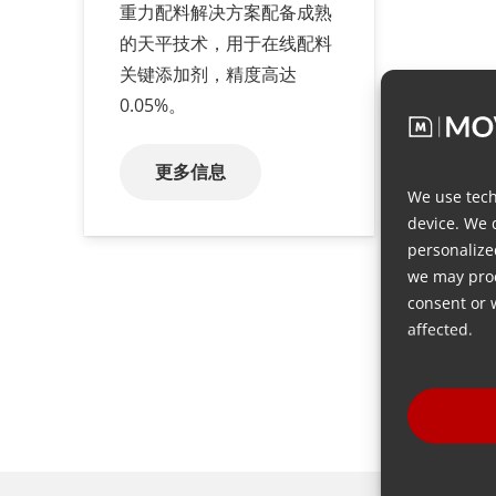
重力配料解决方案配备成熟
的天平技术，用于在线配料
关键添加剂，精度高达
0.05%。
更多信息
We use tech
device. We 
personalize
we may proc
consent or 
affected.