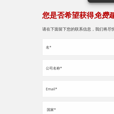
您是否希望获得
免费
请在下面留下您的联系信息，我们将尽
姓
名
(Required)
公
司
名
Email
称
(Required)
(Required)
地
址