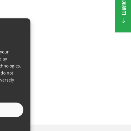
联系我们
 your
play
chnologies,
 do not
versely