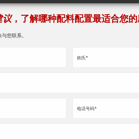
建议
，了解哪种配料配置最适合您的
快与您联系。
姓
氏
(Required)
电
话
号
码
(Required)