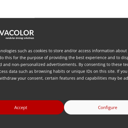
nologies such as cookies to store and/or access information about
do this for the purpose of providing the best experience and to dis
d and non-personalized advertisements. By consenting to these te
ess data such as browsing habits or unique IDs on this site. If you
转到全部
withdraw your consent, certain features and capabilities may be ad
Accept
Configure