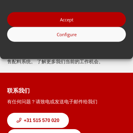
使是在为具有不寻常甚至独特要求的塑料生产商设计定制
解决方案时也是如此。
Accept
工作机会
Configure
您是否正在一家充满乐趣、不断进取的国际公司中寻找一
份有趣的工作？那就来斯内克的 Movacolor 工作吧！我
们拥有一支年轻而充满热情的团队，为塑料工业开发和销
售配料系统。 了解更多我们当前的工作机会。
联系我们
有任何问题？请致电或发送电子邮件给我们
+31 515 570 020