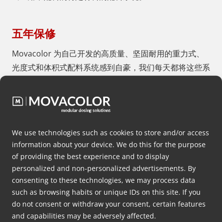
五年保修
Movacolor 为自己开发的高质量、坚固耐用的重力式、
光度式和体积式配料系统感到自豪，我们每天都将这些系
统推向世界各地的塑料生产商。正因为如此，我们为全球
塑料生产商提供所有 Movacolor 配料系统非磨损部件的
五年保修服务。
全球分销网络
We use technologies such as cookies to store and/or access
information about your device. We do this for the purpose
Movacolor 拥有一个由 70 多家经销商组成的全球网络，
of providing the best experience and to display
他们在注塑和挤出领域有着丰富的经验。每个分销商都精
personalized and non-personalized advertisements. By
consenting to these technologies, we may process data
通 Movacolor 配料系统的应用和塑料生产商的配料要
such as browsing habits or unique IDs on this site. If you
求。无论是使用色母粒、粉末、再生料还是液体。我们的
do not consent or withdraw your consent, certain features
分销商始终可以信赖 Movacolor 工程师的专业知识，即
and capabilities may be adversely affected.