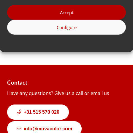
*
ที่
Accept
อยู่
Configure
Country
Contact
Have any questions? Give us a call or email us
+31 515 570 020
info@movacolor.com