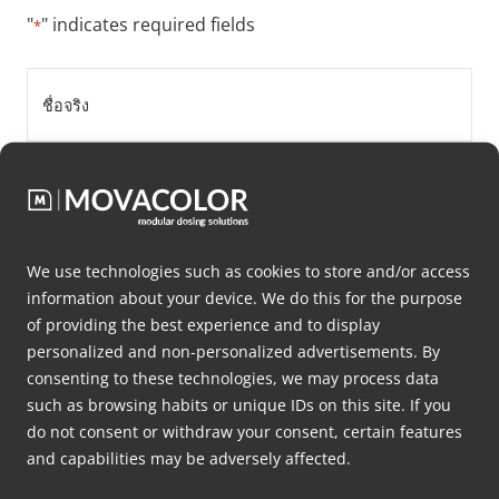
"
" indicates required fields
*
ชื่อ
จริง
*
นามสกุล
*
ชื่อ
We use technologies such as cookies to store and/or access
บริษัท
information about your device. We do this for the purpose
of providing the best experience and to display
*
personalized and non-personalized advertisements. By
Email
consenting to these technologies, we may process data
*
such as browsing habits or unique IDs on this site. If you
do not consent or withdraw your consent, certain features
หมายเลข
and capabilities may be adversely affected.
โทรศัพท์