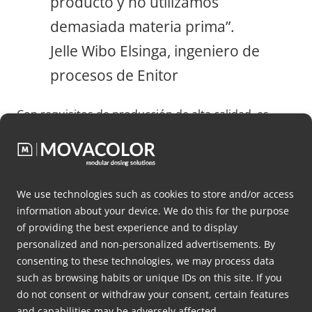
producto y no utilizamos
demasiada materia prima”.
Jelle Wibo Elsinga, ingeniero de
procesos de Enitor
Con requisitos de producción de alta calidad, es
obligatorio obtener una comprensión sólida de si el
producto final cumple los requisitos especificados.
En el departamento de I+D se realiza una amplia
gama de pruebas para evaluar la resistencia, la
We use technologies such as cookies to store and/or access
information about your device. We do this for the purpose
estructura, la solidez del color y otros aspectos
of providing the best experience and to display
importantes de los productos finales. Es realmente
personalized and non-personalized advertisements. By
fascinante ser testigo del nivel de profesionalidad
consenting to these technologies, we may process data
con el que Enitor aborda estos procesos.
such as browsing habits or unique IDs on this site. If you
do not consent or withdraw your consent, certain features
Fabricación propia de moldes
and capabilities may be adversely affected.