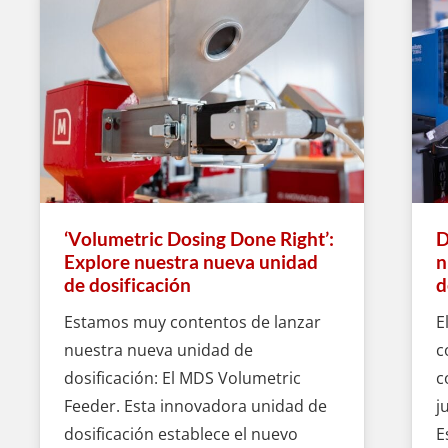
‘Volumetric Dosing Done Right’:
D
Explore nuestra nueva unidad
n
de dosificación
d
Estamos muy contentos de lanzar
E
nuestra nueva unidad de
c
dosificación: El MDS Volumetric
c
Feeder. Esta innovadora unidad de
j
dosificación establece el nuevo
E