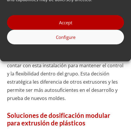
Por último, nos intrigó descubrir el área de
fabricación interna de moldes de Enitor. Fue una
Accept
agradable sorpresa, ya que no es habitual que las
empresas de extrusión cuenten con su propio
Configure
departamento de fabricación de herramientas.
Sin embargo, Enitor optó deliberadamente por
contar con esta instalación para mantener el control
y la flexibilidad dentro del grupo. Esta decisión
estratégica les diferencia de otros extrusores y les
permite ser más autosuficientes en el desarrollo y
prueba de nuevos moldes.
Soluciones de dosificación modular
para extrusión de plásticos