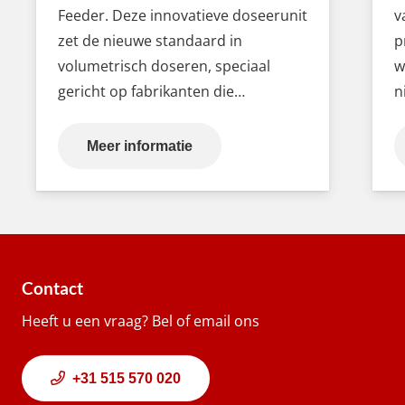
Feeder. Deze innovatieve doseerunit
v
zet de nieuwe standaard in
p
volumetrisch doseren, speciaal
w
gericht op fabrikanten die…
n
Meer informatie
Contact
Heeft u een vraag? Bel of email ons
+31 515 570 020