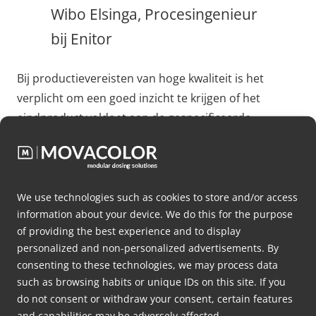
Wibo Elsinga, Procesingenieur
bij Enitor
Bij productievereisten van hoge kwaliteit is het
verplicht om een goed inzicht te krijgen of het
eindproduct voldoet aan de gespecificeerde
vereisten. Binnen de R&D-afdeling wordt een breed
scala aan tests uitgevoerd om de sterkte, structuur,
kleurechtheid en andere belangrijke aspecten van de
eindproducten te beoordelen. Het is fascinerend om
We use technologies such as cookies to store and/or access
information about your device. We do this for the purpose
te zien hoe professioneel Enitor deze processen
of providing the best experience and to display
benadert.
personalized and non-personalized advertisements. By
consenting to these technologies, we may process data
Eigen matrijzenmakerij
such as browsing habits or unique IDs on this site. If you
do not consent or withdraw your consent, certain features
Tot slot waren we geïntrigeerd toen we de eigen
and capabilities may be adversely affected.