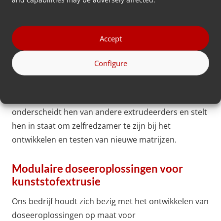
matrijzenmakerij van Enitor ontdekten. Het was een
aangename verrassing, omdat het niet gebruikelijk is
dat extrusiebedrijven een eigen afdeling hebben
Accept
voor het maken van matrijzen.
Configure
Enitor heeft echter bewust voor deze faciliteit
gekozen om de controle en flexibiliteit binnen de
groep te behouden. Deze strategische beslissing
onderscheidt hen van andere extrudeerders en stelt
hen in staat om zelfredzamer te zijn bij het
ontwikkelen en testen van nieuwe matrijzen.
Modulaire doseeroplossingen voor
kunststofextrusie
Ons bedrijf houdt zich bezig met het ontwikkelen van
doseeroplossingen op maat voor