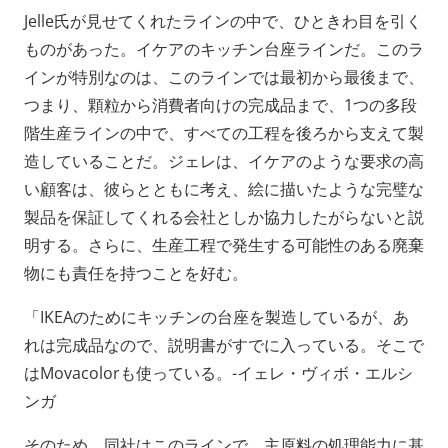
Jelle氏が見せてくれたラインの中で、ひときわ目を引く
ものがあった。イケアのキッチン台座ラインだ。このラ
インが特別なのは、このラインでは最初から最後まで、
つまり、顆粒から消費者向けの完成品まで、1つの多段
階生産ラインの中で、すべての工程を後ろから支えて製
造していることだ。ジェレは、イケアのような要求の高
い顧客は、彼らとともに考え、絵に描いたような完璧な
製品を保証してくれる会社としか協力したがらないと説
明する。さらに、生産工程で発生する可能性のある廃棄
物にも責任を持つことを好む。
「IKEAのためにキッチンの台座を製造しているが、あ
れは完成品なので、説明書がすでに入っている。そこで
はMovacolorも使っている。-イェレ・ヴィボ・エルシ
ンガ
そのため、同社はこのラインで、主原料の処理能力に基