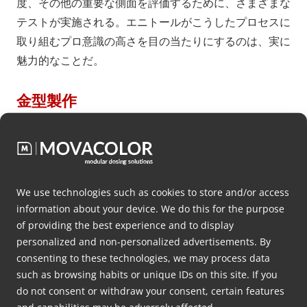
度、その他の重要な側面を評価するために、さまざまな
テストが実施される。エニトールがこうしたプロセスに
取り組むプロ意識の高さを目の当たりにするのは、実に
魅力的なことだ。
金型製作
最後に、エニター社内に金型製造エリアがあることに興
味をそそられた。押出成形メーカーが金型製造部門を持
つのは一般的ではないため、嬉しい驚きだった。
We use technologies such as cookies to store and/or access
しかし、エニター社は、グループ内の管理と柔軟性を維
information about your device. We do this for the purpose
持するために、あえてこの施設を持つことにした。この
of providing the best experience and to display
戦略的決定は、他の押出成形メーカーとは一線を画し、
personalized and non-personalized advertisements. By
新しい金型の開発とテストにおいてより自立的であるこ
consenting to these technologies, we may process data
とを可能にしている。
such as browsing habits or unique IDs on this site. If you
do not consent or withdraw your consent, certain features
and capabilities may be adversely affected.