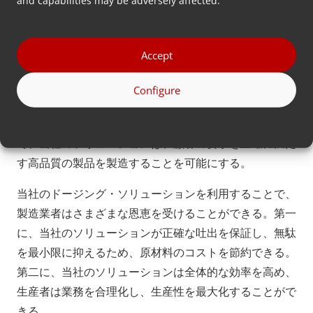
プラスチック押出成形用モジュラー吐
出ソリューション
当社は、世界中のプラスチック製造企業向けにカスタマ
Accept
イズされた吐出ソリューションを開発することに専念し
Configure
ている。
押出工程で原材料を最適な量だけ正確に添加すること
で、当社のソリューションは、顧客の要求を正確に満た
す高品質の製品を製造することを可能にする。
当社のドージング・ソリューションを利用することで、
製造業者はさまざまな恩恵を受けることができる。第一
に、当社のソリューションが正確な吐出を保証し、無駄
を最小限に抑えるため、原材料のコストを節約できる。
第二に、当社のソリューションは全体的な効率を高め、
生産者は業務を合理化し、生産性を最大化することがで
きる。