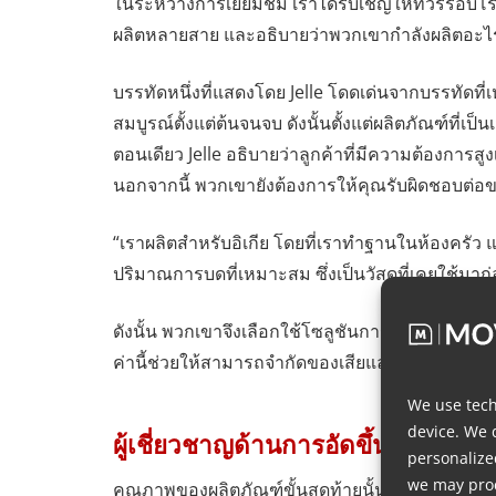
ในระหว่างการเยี่ยมชม เราได้รับเชิญให้ทัวร์รอบโ
ผลิตหลายสาย และอธิบายว่าพวกเขากำลังผลิตอะไ
บรรทัดหนึ่งที่แสดงโดย Jelle โดดเด่นจากบรรทัดที่เห
สมบูรณ์ตั้งแต่ต้นจนจบ ดังนั้นตั้งแต่ผลิตภัณฑ์ที่เ
ตอนเดียว Jelle อธิบายว่าลูกค้าที่มีความต้องการ
นอกจากนี้ พวกเขายังต้องการให้คุณรับผิดชอบต่อขอ
“เราผลิตสำหรับอิเกีย โดยที่เราทำฐานในห้องครัว และ
ปริมาณการบดที่เหมาะสม ซึ่งเป็นวัสดุที่เคยใช้มาก่อ
ดังนั้น พวกเขาจึงเลือกใช้โซลูชันการจ่ายสารในส
ค่านี้ช่วยให้สามารถจำกัดของเสียและประหยัดต้นทุ
We use tech
device. We 
ผู้เชี่ยวชาญด้านการอัดขึ้นรูป
personalize
we may proc
คุณภาพของผลิตภัณฑ์ขั้นสุดท้ายนั้นไม่ได้ถูกกำหนดโด