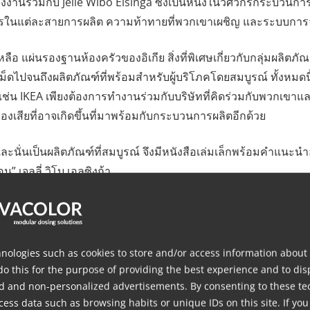
รงงานร่วมกับ Jelle Wibo Elsinga ซึ่งเป็นหนึ่งในวิศวกรกระบวนก
รในแต่ละสายการผลิต ความท้าทายที่พวกเขาเผชิญ และระบบการจ่
ลือ แผ่นรองฐานห้องครัวของอิเกีย สิ่งที่พิเศษเกี่ยวกับกลุ่มผลิตภั
ป็นเม็ดไปจนถึงผลิตภัณฑ์ที่พร้อมสำหรับผู้บริโภคโดยสมบูรณ์ ทั้งหมด
สูงเช่น IKEA เพียงต้องการทำงานร่วมกับบริษัทที่คิดร่วมกับพวกเ
งเสียที่อาจเกิดขึ้นที่มาพร้อมกับกระบวนการผลิตอีกด้วย
นั่นเป็นผลิตภัณฑ์ที่สมบูรณ์ จึงมีหนังสือเล่มเล็กพร้อมคำแนะนำอยู่ใ
น” เจลลี่ วิโบ เอลซิงก้า
ายการผลิตนี้ ซึ่งจะเพิ่มวัสดุการลับคมให้กับกระบวนการจ่ายสา
นวัตถุดิบ
nologies such as cookies to store and/or access information about
do this for the purpose of providing the best experience and to dis
d and non-personalized advertisements. By consenting to these te
ess data such as browsing habits or unique IDs on this site. If you
ยเครื่องจักรเท่านั้น แต่ยังรวมถึงผู้ควบคุมเครื่องจักรด้วย ในระหว่