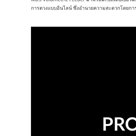
การตวงแบบอินไลน์ ซึ่งอำนวยความสะดวกโดยก