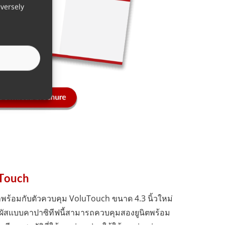
versely
Touch
ร้อมกับตัวควบคุม VoluTouch ขนาด 4.3 นิ้วใหม่
ผัสแบบคาปาซิทีฟนี้สามารถควบคุมสองยูนิตพร้อม