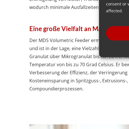
consent or 
wodurch minimale Ausfallzeiten gewährleiste
affected.
Eine große Vielfalt an Materialien
Der MDS Volumetric Feeder ermöglicht eine 
und ist in der Lage, eine Vielzahl von Material
Granulat über Mikrogranulat bis hin zu frei f
Temperatur von bis zu 70 Grad Celsius. Er bew
Verbesserung der Effizienz, der Verringerung 
Kosteneinsparung in Spritzguss-, Extrusions-,
Compoundierprozessen.