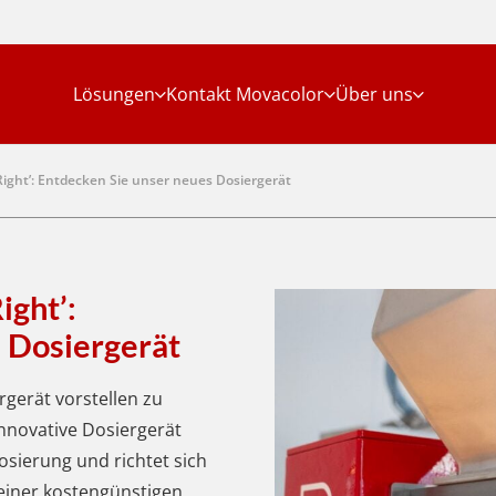
Lösungen
Kontakt Movacolor
Über uns
Right’: Entdecken Sie unser neues Dosiergerät
ight’:
 Dosiergerät
gerät vorstellen zu
nnovative Dosiergerät
sierung und richtet sich
 einer kostengünstigen