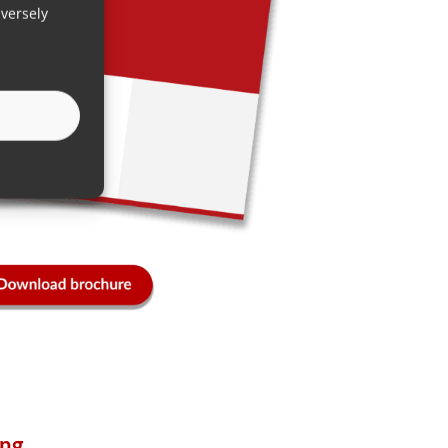
versely
ng