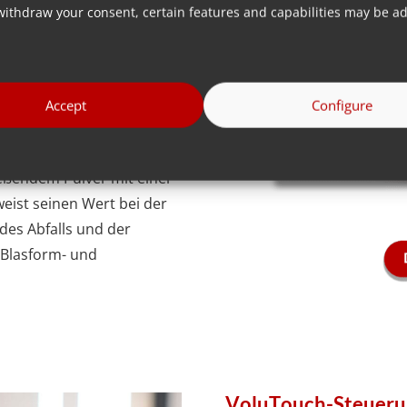
withdraw your consent, certain features and capabilities may be ad
t werden.
Accept
Configure
problemlose Dosierung
ien zu verarbeiten, von
ließendem Pulver mit einer
eist seinen Wert bei der
des Abfalls und der
 Blasform- und
VoluTouch-Steueru