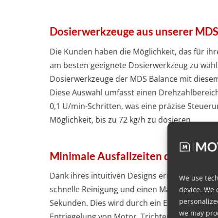
Dosierwerkzeuge aus unserer MDS
Die Kunden haben die Möglichkeit, das für ih
am besten geeignete Dosierwerkzeug zu wähle
Dosierwerkzeuge der MDS Balance mit diesem
Diese Auswahl umfasst einen Drehzahlbereich 
0,1 U/min-Schritten, was eine präzise Steueru
Möglichkeit, bis zu 72 kg/h zu dosieren.
Minimale Ausfallzeiten durch intui
Dank ihres intuitiven Designs ermöglicht dies
We use tech
schnelle Reinigung und einen Materialwechsel
device. We 
personalize
Sekunden. Dies wird durch ein Entleerungsve
we may proc
Entriegelung von Motor, Trichter und Dosierw