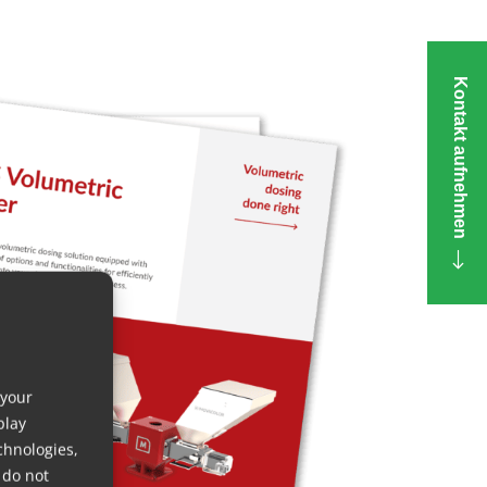
Kontakt aufnehmen
 your
play
chnologies,
 do not