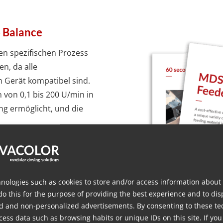
 Balance
ren spezifischen Prozess
n, da alle
 Gerät kompatibel sind.
von 0,1 bis 200 U/min in
ng ermöglicht, und die
tives Design
e Dosierlösung eine
nologies such as cookies to store and/or access information about
 innerhalb von 60
do this for the purpose of providing the best experience and to dis
d and non-personalized advertisements. By consenting to these te
ntil und die mühelose
ess data such as browsing habits or unique IDs on this site. If you
erkzeugen erleichtert,