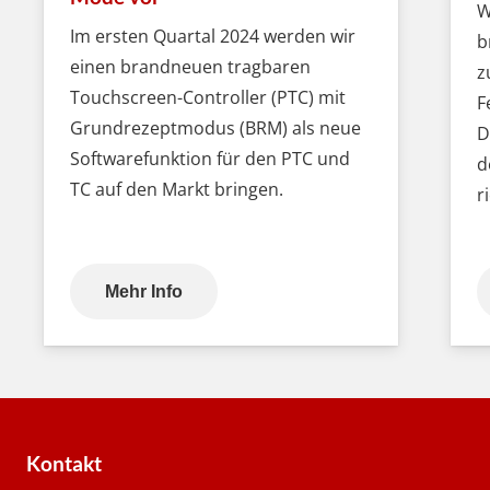
W
Im ersten Quartal 2024 werden wir
b
einen brandneuen tragbaren
z
Touchscreen-Controller (PTC) mit
F
Grundrezeptmodus (BRM) als neue
D
Softwarefunktion für den PTC und
d
TC auf den Markt bringen.
r
Mehr Info
Kontakt