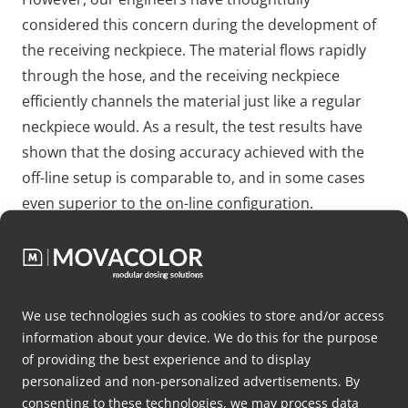
considered this concern during the development of
the receiving neckpiece. The material flows rapidly
through the hose, and the receiving neckpiece
efficiently channels the material just like a regular
neckpiece would. As a result, the test results have
shown that the dosing accuracy achieved with the
off-line setup is comparable to, and in some cases
even superior to the on-line configuration.
High Vibrating Injection Molding
Machines
We use technologies such as cookies to store and/or access
In injection molding, it is normal that the machine
information about your device. We do this for the purpose
vibrates significantly when running. While our MDS 6
of providing the best experience and to display
Balance excels at precise dosing under the majority
personalized and non-personalized advertisements. By
of vibration scenarios, businesses utilizing
consenting to these technologies, we may process data