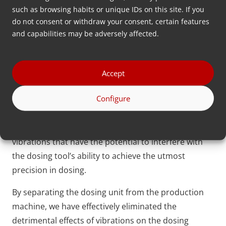
machinery with high vibrations have long
such as browsing habits or unique IDs on this site. If you
encountered challenges in achieving accuracy in
do not consent or withdraw your consent, certain features
and capabilities may be adversely affected.
dosing results.
Let’s consider an example of an injection molding
machine with the capacity to produce up to 200
Accept
items per cycle. In such machines, a crucial step
Configure
involves the retraction of the sprue from the nozzle
within the mold, preventing premature solidification
of the material. This movement results in significant
vibrations that have the potential to interfere with
the dosing tool’s ability to achieve the utmost
precision in dosing.
By separating the dosing unit from the production
machine, we have effectively eliminated the
detrimental effects of vibrations on the dosing