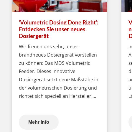
‘Volumetric Dosing Done Right’:
V
Entdecken Sie unser neues
n
Dosiergerät
D
Wir freuen uns sehr, unser
I
brandneues Dosiergerät vorstellen
A
zu können: Das MDS Volumetric
s
Feeder. Dieses innovative
d
Dosiergerät setzt neue Maßstäbe in
a
der volumetrischen Dosierung und
u
richtet sich speziell an Hersteller,…
L
Mehr Info